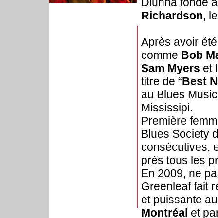
Diunna fonde a
Richardson
, 
Après avoir ét
comme
Bob Ma
Sam Myers
et 
titre de “
Best N
au Blues Music
Mississipi.
Première femm
Blues Society d
consécutives, el
près tous les pr
En 2009, ne pa
Greenleaf fait
et puissante a
Montréal
et pa