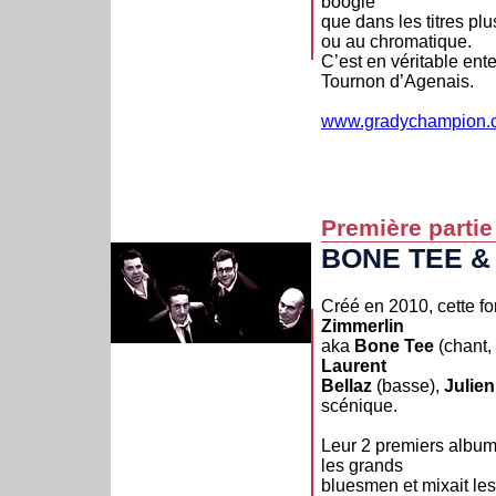
boogie
que dans les titres pl
ou au chromatique.
C’est en véritable ente
Tournon d’Agenais.
www.gradychampion.
Première partie
B
ONE
T
EE
& 
Créé en 2010, cette f
Zimmerlin
aka
Bone Tee
(chant,
Laurent
Bellaz
(basse),
Julien
scénique.
Leur 2 premiers album
les grands
bluesmen et mixait les