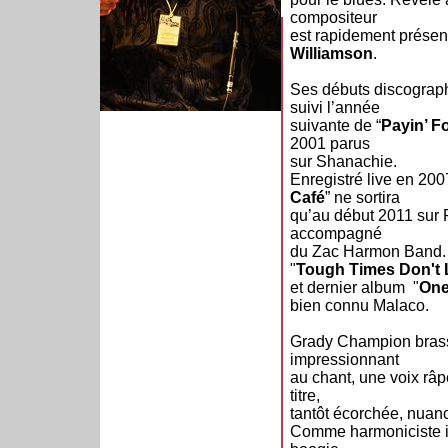
compositeur
est rapidement prése
Williamson
.
Ses débuts discograph
suivi l’année
suivante de “
Payin’ F
2001 parus
sur Shanachie.
Enregistré live en 200
Café
” ne sortira
qu’au début 2011 sur P
accompagné
du Zac Harmon Band. 
"
Tough Times Don't 
et dernier album "
One
bien connu Malaco.
Grady Champion brasse 
impressionnant
au chant, une voix râ
titre,
tantôt écorchée, nuan
Comme harmoniciste il 