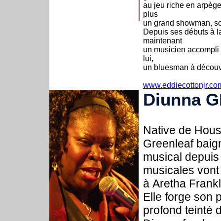
au jeu riche en arpèges
plus
un grand showman, son
Depuis ses débuts à la
maintenant
un musicien accompli 
lui,
un bluesman à découvri
www.eddiecottonjr.co
Diunna 
Native de Hous
Greenleaf baig
musical depuis
musicales vont
à Aretha Frank
Elle forge son 
profond teinté d