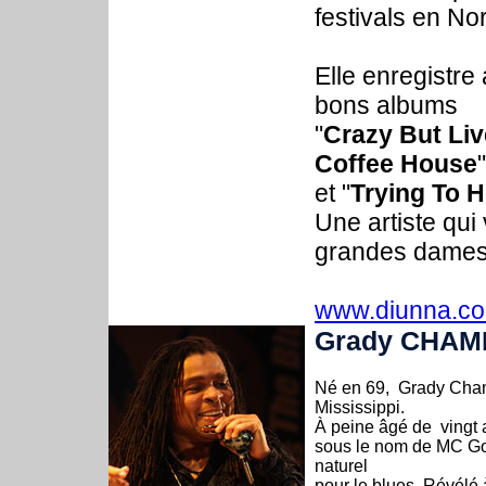
festivals en Nor
Elle enregistre
bons albums
"
Crazy But Liv
Coffee House
et "
Trying To 
Une artiste qui
grandes dames 
www.diunna.c
Grady CHAM
Né en 69, Grady Cham
Mississippi.
À peine âgé de vingt 
sous le nom de MC Gold
naturel
pour le blues. Révélé 