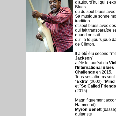
d'aujourd'hui qui s'e
Blues
ou du soul blues avec 
Sa musique sonne mod
tradition
et soul blues avec des
qui fait transparaître 
quand on sait
qu'il a toujours joué d
de Clinton.
Il a été élu second "me
Jackson
",
a été le lauréat du
Vic
l'
International Blues
Challenge
en 2015.
Tous ses albums sont m
"
Extra
" (2002), "
Mind
et "
So Called Friends
(2015).
Magnifiquement acc
Hammond),
Myron Benett
(basse)
guitariste