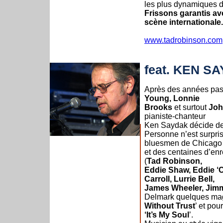
les plus dynamiques d
Frissons garantis ave
scène internationale.
www.tadrobinson.com
feat. KEN S
Après des années pas
Young, Lonnie
Brooks
et surtout
Joh
pianiste-chanteur
Ken Saydak décide de 
Personne n’est surpri
bluesmen de Chicago
et des centaines d’enr
(
Tad Robinson,
Eddie Shaw, Eddie ‘
Carroll, Lurrie Bell,
James Wheeler, Jim
Delmark quelques magn
Without Trust
’ et po
‘It’s My Soul
’.