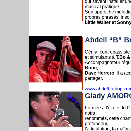
qui savent installer un
musical pratiqué.
Son approche mélodiqu
propres phrasés, insoli
Little Walter et Son
Abdell “B” 
Génial contrebassiste 
et stimulants à
T.Bo &
Accompagnateur régul
Bone,
Dave Herrero
, il a a
partager.
www.abdell-b-bop.co
Glady AMOR
Formée à l'école du Go
noirs
renommés, cette chant
profondeur,
l'articulation, la maît