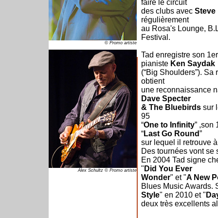
faire le circuit
des clubs avec
Steve 
régulièrement
au Rosa's Lounge, B.
Festival.
© Promo artiste
Tad enregistre son 1
pianiste
Ken Saydak
(“Big Shoulders”). Sa r
obtient
une reconnaissance na
Dave Specter
& The Bluebirds
sur l
95
“
One to Infinity
” ,son 
“
Last Go Round
”
sur lequel il retrouv
Des tournées vont se 
En 2004 Tad signe che
"
Did You Ever
Alex Schultz © Promo artiste
Wonder
" et "
A New Po
Blues Music Awards. S
Style
" en 2010 et "
Day
deux très excellents 