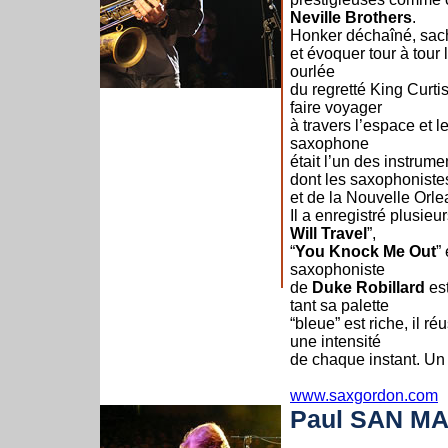
Neville Brothers
.
Honker déchaîné, sacha
et évoquer tour à tour
ourlée
du regretté King Curti
faire voyager
à travers l’espace et 
saxophone
était l’un des instrume
dont les saxophonistes
et de la Nouvelle Orl
Il a enregistré plusi
Will Travel
”,
“
You Knock Me Out
” 
saxophoniste
de
Duke Robillard
est
tant sa palette
“bleue” est riche, il r
une intensité
de chaque instant. Un v
www.saxgordon.com
Paul SAN M