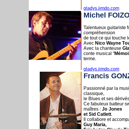
gladys.jimdo.com
Michel FOIZ
Talentueux guitariste 
compréhension
de tout ce qui touche l
Avec
Nico Wayne To
Avec la chanteuse
Gl
conte musical “
Mémoir
terme.
gladys.jimdo.com
Francis GO
Passionné par la musi
classique,
le Blues et ses dérivés
Ce fabuleux batteur sw
maîtres :
Jo Jones
et Sid Catlett
.
Il collabore et accom
Guy Maria,