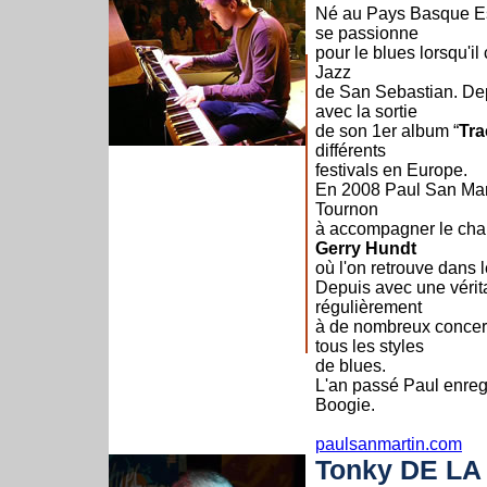
Né au Pays Basque Esp
se passionne
pour le blues lorsqu'il
Jazz
de San Sebastian. Depu
avec la sortie
de son 1er album “
Tra
différents
festivals en Europe.
En 2008 Paul San Marti
Tournon
à accompagner le chan
Gerry Hundt
où l'on retrouve dans
Depuis avec une vérita
régulièrement
à de nombreux concerts
tous les styles
de blues.
L'an passé Paul enregi
Boogie.
paulsanmartin.com
Tonky DE LA