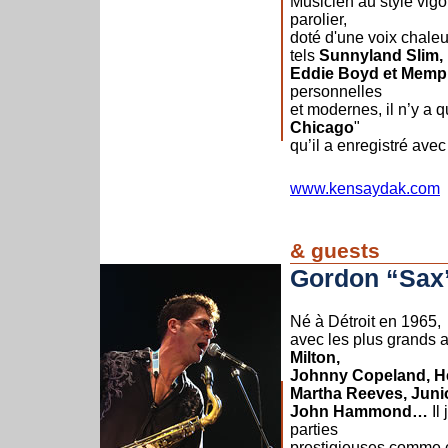
Musicien au style vigo
parolier,
doté d'une voix chaleu
tels
Sunnyland Slim,
Eddie Boyd et Memp
personnelles
et modernes, il n’y a q
Chicago
"
qu’il a enregistré av
www.kensaydak.com
& guests
Gordon “Sa
Né à Détroit en 1965, 
avec les plus grands a
Milton,
Johnny Copeland, Her
Martha Reeves, Juni
John Hammond…
Il
parties
prestigieuses comme 