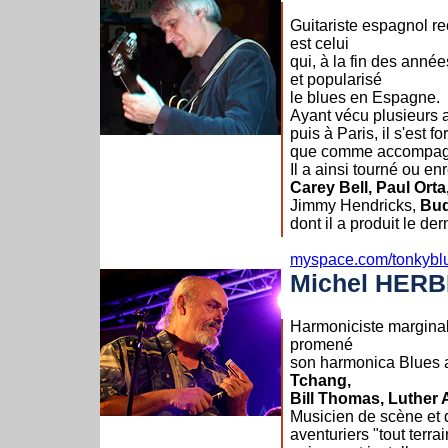
Guitariste espagnol r
est celui
qui, à la fin des anné
et popularisé
le blues en Espagne.
Ayant vécu plusieurs 
puis à Paris, il s'est
que comme accompagn
Il a ainsi tourné ou en
Carey Bell, Paul Orta
Jimmy Hendricks,
Bud
dont il a produit le de
myspace.com/tonkybl
Michel HERB
Harmoniciste marginal 
promené
son harmonica Blues 
Tchang,
Bill Thomas, Luther A
Musicien de scène et de
aventuriers "tout terrai