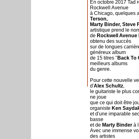
En octobre 2017 Tad r
Rockwell Avenue
à Chicago, quelques a
Terson,
Marty Binder, Steve
artistique prend le no
de
Rockwell Avenue
obtenu des succès
sur de longues carrièr
généreux album
de 15 titres "
Back To 
meilleurs albums
du genre.
Pour cette nouvelle 
d'
Alex Schultz
,
le guitariste le plus c
ne joue
que ce qui doit être jo
organiste
Ken Sayda
et d'une imparable s
basse
et de
Marty Binder
à l
Avec une immense voix
des artistes