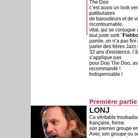
The Doo
c’est aussi un look ve
patibulaires
de baroudeurs et de v
incontournable,
vital, qui se conjugue
tout juste sorti "
Fishb
parole, on n’a pas fini
parler des frères Jazz 
32 ans d'existence, l
s’applique pas
pour Doo The Doo, a
recommandé !
Indispensable !
Première partie
LONJ
Ce véritable troubadou
française, forme
son premier groupe e
Avec son groupe ou se