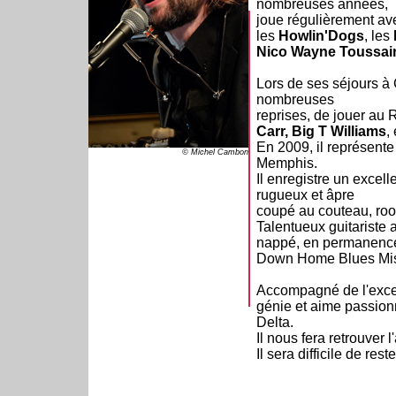
nombreuses années,
joue régulièrement a
les
Howlin'Dogs
, les
Nico Wayne Toussain
Lors de ses séjours à 
nombreuses
reprises, de jouer au
Carr, Big T Williams
,
En 2009, il représente
© Michel Cambon
Memphis.
Il enregistre un excel
rugueux et âpre
coupé au couteau, roo
Talentueux guitariste 
nappé, en permanence e
Down Home Blues Mis
Accompagné de l'excel
génie et aime passio
Delta.
Il nous fera retrouver
Il sera difficile de rest