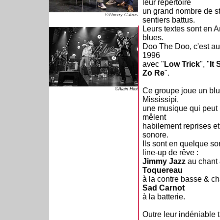
leur répertoire
un grand nombre de sta
©Thierry Catros
sentiers battus.
Leurs textes sont en A
blues.
Doo The Doo, c'est au
1996
avec "
Low Trick
", "
It
Zo Re
".
©Alain Hiot
Ce groupe joue un blue
Mississipi,
une musique qui peut pl
mêlent
habilement reprises e
sonore.
Ils sont en quelque s
line-up de rêve :
Jimmy Jazz
au chant 
Toquereau
à la contre basse & c
Sad Carnot
à la batterie.
Outre leur indéniable 